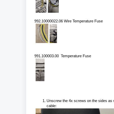
992.10000022.06 Wire Temperature Fuse
991.100003.00 Temperature Fuse
Unscrew the 4x screws on the sides as we
cable: