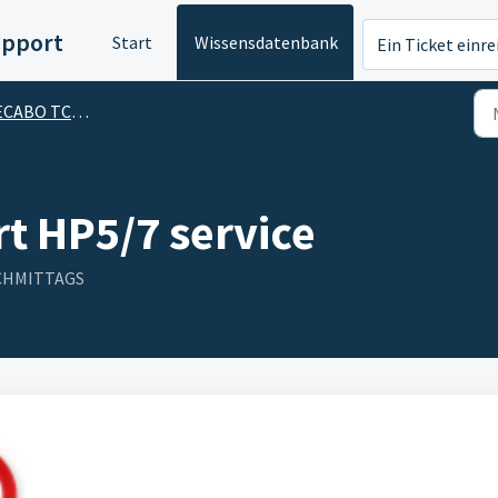
upport
Start
Wissensdatenbank
Ein Ticket einr
TC5/TC7 LITE MODULARE TRANSFERPRESSE
t HP5/7 service
NACHMITTAGS